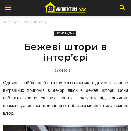
додому
Все для дому
Все для дому
Бежеві штори в
інтер’єрі
26.04.2018
Одним з найбільш багатофункціональних, відомих і головне
виграшних прийомів в декорі вікон є бежеві штори. Вони
набагато краще світлих відтінків рятують від сонячних
променів, а світлопоглинання їх набагато менше, ніж у темних
штор.