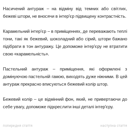
Насичений антураж – на відміну від темних або світлих,
бежеві штори, не вносячи в інтер’єр підвищену контрастність.
Карамельний інтер’єр – в приміщеннях, де переважають теплі
тони, такі як бежевий, шоколадний або сірий, штори бажано
підібрати в тон антуражу. Це допоможе інтер’єру не втратити
свою «карамельність».
Пастельний антураж – приміщення, які оформлені з
домінуючою пастельній гамою, виходять дуже ніжними. В цей
антураж прекрасно вписуються бежевий колір штор.
Бежевий колір – це відмінний фон, який, не привертаючи до
себе увагу, допоможе підкреслити інші деталі інтер’єру.
попередня стаття
наступна стаття