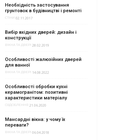
Необхідність застосування
грунтовок в будівництві і ремонті
02.11.2017
СТІНИ
Вибір вхідних дверей: дизайн і
конструкції
28.02.2019
ВІКНА ТА ДВЕРІ
Особливості жалюзійних дверей
для ванної
14.08.2022
ВІКНА ТА ДВЕРІ
Особливості обробки кухні
керамогранітом: позитивні
характеристики матеріалу
21.06.2020
ОЗДОБЛЕННЯ
Мансардні вікна: у чому їх
переваги?
06.04.2018
ВІКНА ТА ДВЕРІ