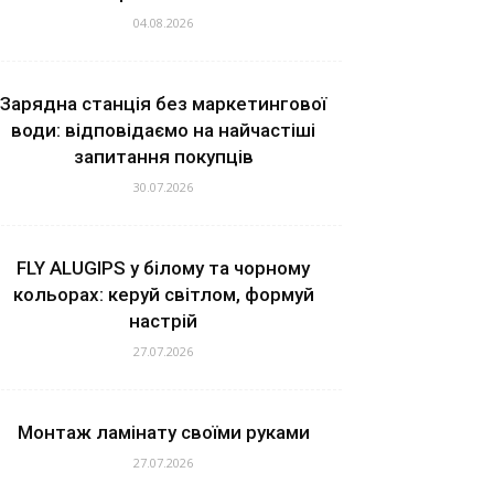
04.08.2026
Зарядна станція без маркетингової
води: відповідаємо на найчастіші
запитання покупців
30.07.2026
FLY ALUGIPS у білому та чорному
кольорах: керуй світлом, формуй
настрій
27.07.2026
Монтаж ламінату своїми руками
27.07.2026