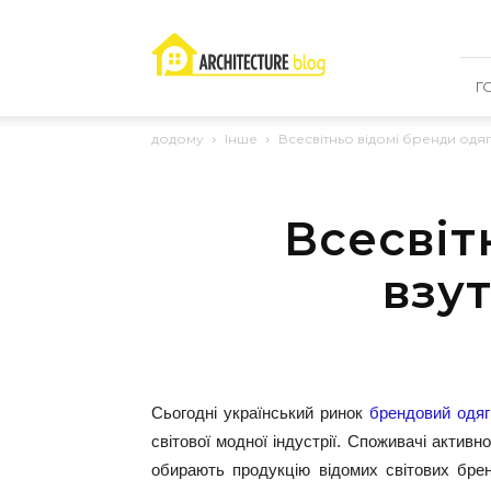
RemHouse
–
проводимо
ремонт
Г
з
розумом!
додому
Інше
Всесвітньо відомі бренди одягу
Всесвіт
взут
Сьогодні український ринок
брендовий одя
світової модної індустрії. Споживачі актив
обирають продукцію відомих світових бре