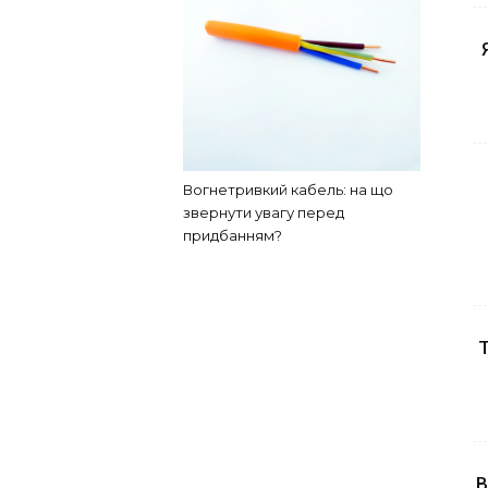
Вогнетривкий кабель: на що
звернути увагу перед
придбанням?
Т
В