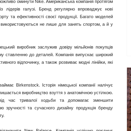
еможливо оминути Nike. Американська компанія протягом
з лідерів галузі. Бренд регулярно впроваджує нові
орту та ефективності своєї продукції. Багато моделей
о використовуються не лише для занять спортом, а й у
ецький виробник заслужив довіру мільйонів покупців
ному ставленню до деталей. Компанія випускає широкий
ивного відпочинку, а також розвиває модні лінійки, які
ймає Birkenstock. Історія німецької компанії налічує
залишається виробництво взуття з анатомічною устілкою.
під час тривалої ходьби та допомагає зменшити
ю зручності та сучасного дизайну продукція бренду
ту.
відзначити New Balance. Компанія успішно поєднує