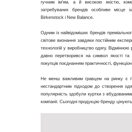
гучним ім’ям, а й високою якістю, ко
затребуваних брендів особливе місце за
Birkenstock і New Balance.
Одним із найвідоміших брендів преміального
світове визнання завдяки постійним експе
технологій у виробництво одягу. Відмінною
давно перетворився на символ якості та 
покупців поєднанням практичності, функціона
Не менш важливим гравцем на ринку є іт
нестандартним підходом до створення одя
популярність здобули куртки з вбудованими
компанії. Сьогодні продукцію бренду цінують 