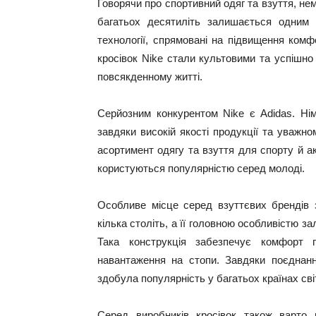
Говорячи про спортивний одяг та взуття, н
багатьох десятиліть залишається одним і
технології, спрямовані на підвищення комф
кросівок Nike стали культовими та успішн
повсякденному житті.
Серйозним конкурентом Nike є Adidas. Нім
завдяки високій якості продукції та уваж
асортимент одягу та взуття для спорту й акт
користуються популярністю серед молоді.
Особливе місце серед взуттєвих брендів за
кілька століть, а її головною особливістю 
Така конструкція забезпечує комфорт 
навантаження на стопи. Завдяки поєднанн
здобула популярність у багатьох країнах сві
Серед виробників кросівок також варто 