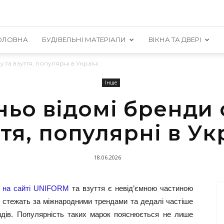
ОЛОВНА
БУДІВЕЛЬНІ МАТЕРІАЛИ
ВІКНА ТА ДВЕРІ
 та взуття, популярні в Україні
Інше
ньо відомі бренди 
тя, популярні в Ук
18.06.2026
г на сайті UNIFORM
та взуття є невід’ємною частиною
но стежать за міжнародними трендами та дедалі частіше
ндів. Популярність таких марок пояснюється не лише