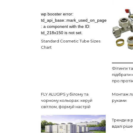
wp booster error:
td_api_base::mark_used_on_page
: a component with the ID:
td_218x150 is not set.
Standard Cosmetic Tube Sizes
Chart
Фітинги та
підібрати 
про проті
FLY ALUGIPS у білому та
Монтаж ла
чорному кольорах: керуй
руками
світлом, формуй настрій
Тренди в р
вдалі ріш