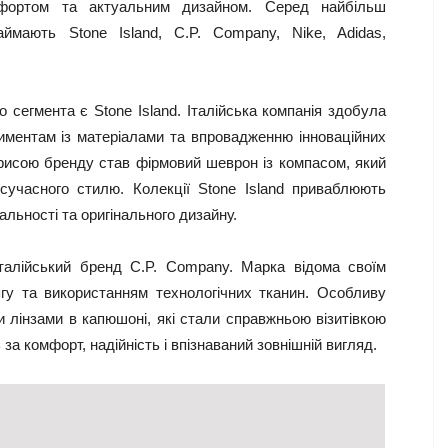
мфортом та актуальним дизайном. Серед найбільш
ймають Stone Island, C.P. Company, Nike, Adidas,
 сегмента є Stone Island. Італійська компанія здобула
риментам із матеріалами та впровадженню інноваційних
 рисою бренду став фірмовий шеврон із компасом, який
сучасного стилю. Колекції Stone Island приваблюють
льності та оригінального дизайну.
алійський бренд C.P. Company. Марка відома своїм
гу та використанням технологічних тканин. Особливу
 лінзами в капюшоні, які стали справжньою візитівкою
за комфорт, надійність і впізнаваний зовнішній вигляд.