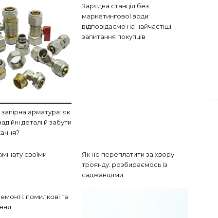
Зарядна станція без
маркетингової води:
відповідаємо на найчастіші
запитання покупців
 запірна арматура: як
надійні деталі й забути
кання?
мінату своїми
Як не переплатити за хвору
троянду: розбираємось із
саджанцями
емонті: помилкові та
ення