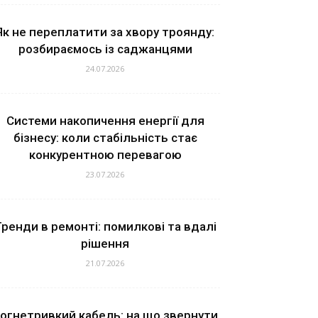
Як не переплатити за хвору троянду:
розбираємось із саджанцями
24.07.2026
Системи накопичення енергії для
бізнесу: коли стабільність стає
конкурентною перевагою
23.07.2026
ренди в ремонті: помилкові та вдалі
рішення
21.07.2026
огнетривкий кабель: на що звернути