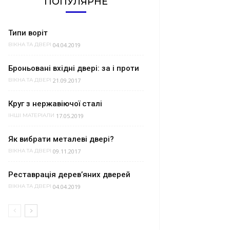
ПОПУЛЯРНЕ
Типи воріт
04.04.2019
ВІКНА ТА ДВЕРІ
Броньовані вхідні двері: за і проти
21.09.2017
ВІКНА ТА ДВЕРІ
Круг з нержавіючої сталі
17.05.2019
ІНШІ МАТЕРІАЛИ
Як вибрати металеві двері?
09.11.2017
ВІКНА ТА ДВЕРІ
Реставрація дерев’яних дверей
04.04.2019
ВІКНА ТА ДВЕРІ