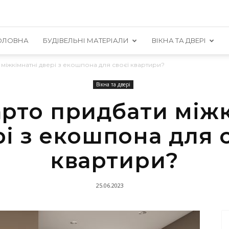
ОЛОВНА
БУДІВЕЛЬНІ МАТЕРІАЛИ
ВІКНА ТА ДВЕРІ
міжкімнатні двері з екошпона для своєї квартири?
Вікна та двері
арто придбати міжк
і з екошпона для 
квартири?
25.06.2023