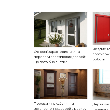
Як здійсн
Основні характеристики та
протипоже
переваги пластикових дверей:
роботи
що потрібно знати?
Переваги придбання та
Дерев’яні 
встановлення дверей з масиву
переваги