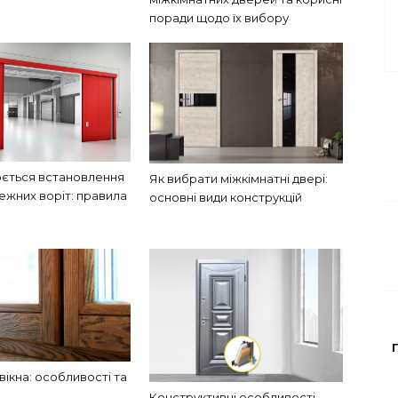
поради щодо їх вибору
юється встановлення
Як вибрати міжкімнатні двері:
жних воріт: правила
основні види конструкцій
вікна: особливості та
Конструктивні особливості