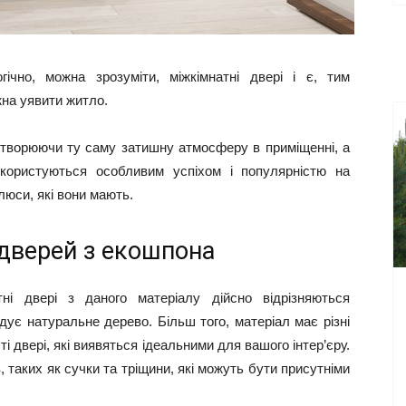
ічно, можна зрозуміти, міжкімнатні двері і є, тим
на уявити житло.
створюючи ту саму затишну атмосферу в приміщенні, а
користуються особливим успіхом і популярністю на
плюси, які вони мають.
дверей з екошпона
ні двері з даного матеріалу дійсно відрізняються
дує натуральне дерево. Більш того, матеріал має різні
 ті двері, які виявяться ідеальними для вашого інтер’єру.
 таких як сучки та тріщини, які можуть бути присутніми