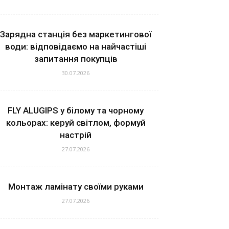
Зарядна станція без маркетингової
води: відповідаємо на найчастіші
запитання покупців
30.07.2026
FLY ALUGIPS у білому та чорному
кольорах: керуй світлом, формуй
настрій
27.07.2026
Монтаж ламінату своїми руками
27.07.2026