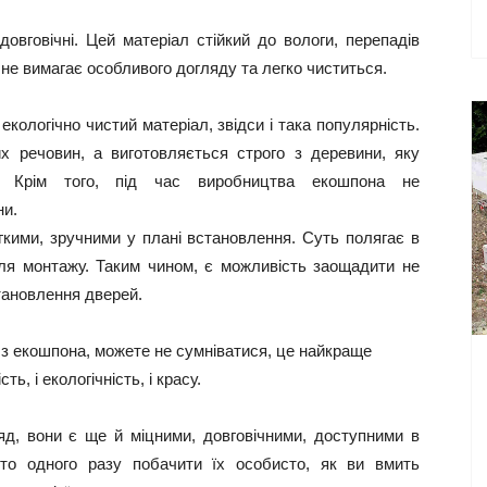
довговічні. Цей матеріал стійкий до вологи, перепадів
не вимагає особливого догляду та легко чиститься.
кологічно чистий матеріал, звідси і така популярність.
х речовин, а виготовляється строго з деревини, яку
. Крім того, під час виробництва екошпона не
ни.
егкими, зручними у плані встановлення. Суть полягає в
 для монтажу. Таким чином, є можливість заощадити не
становлення дверей.
і з екошпона, можете не сумніватися, це найкраще
ть, і екологічність, і красу.
д, вони є ще й міцними, довговічними, доступними в
рто одного разу побачити їх особисто, як ви вмить