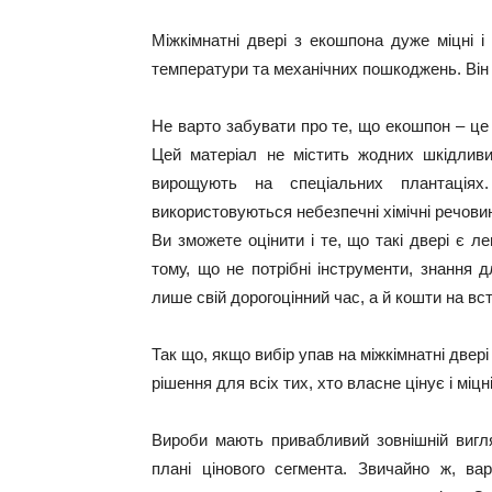
Міжкімнатні двері з екошпона дуже міцні і 
температури та механічних пошкоджень. Він 
Не варто забувати про те, що екошпон – це е
Цей матеріал не містить жодних шкідливи
вирощують на спеціальних плантаціях
використовуються небезпечні хімічні речови
Ви зможете оцінити і те, що такі двері є л
тому, що не потрібні інструменти, знання
лише свій дорогоцінний час, а й кошти на в
Так що, якщо вибір упав на міжкімнатні двер
рішення для всіх тих, хто власне цінує і міцніс
Вироби мають привабливий зовнішній вигля
плані цінового сегмента. Звичайно ж, ва