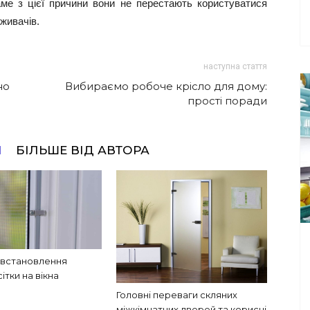
аме з цієї причини вони не перестають користуватися
живачів.
наступна стаття
но
Вибираємо робоче крісло для дому:
прості поради
І
БІЛЬШЕ ВІД АВТОРА
 встановлення
сітки на вікна
Головні переваги скляних
міжкімнатних дверей та корисні