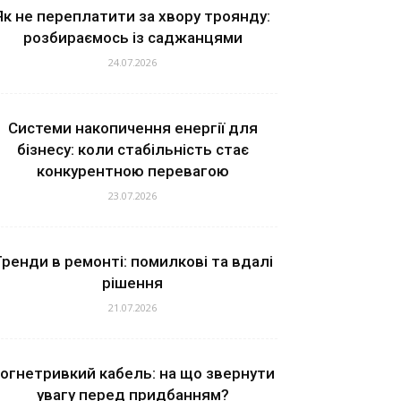
Як не переплатити за хвору троянду:
розбираємось із саджанцями
24.07.2026
Системи накопичення енергії для
бізнесу: коли стабільність стає
конкурентною перевагою
23.07.2026
ренди в ремонті: помилкові та вдалі
рішення
21.07.2026
огнетривкий кабель: на що звернути
увагу перед придбанням?