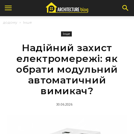
додому
Інше
Інше
Надійний захист
електромережі: як
обрати модульний
автоматичний
вимикач?
30.06.2026