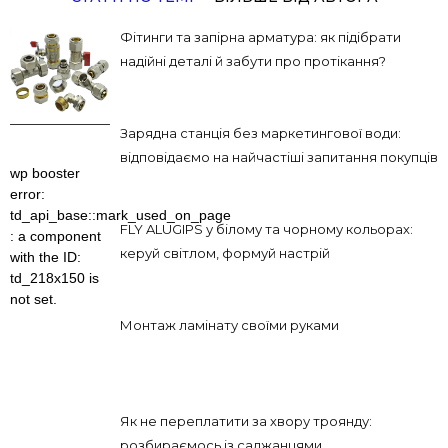
Фітинги та запірна арматура: як підібрати
надійні деталі й забути про протікання?
Зарядна станція без маркетингової води:
відповідаємо на найчастіші запитання покупців
wp booster
error:
td_api_base::mark_used_on_page
FLY ALUGIPS у білому та чорному кольорах:
: a component
керуй світлом, формуй настрій
with the ID:
td_218x150 is
not set.
Монтаж ламінату своїми руками
Як не переплатити за хвору троянду:
розбираємось із саджанцями