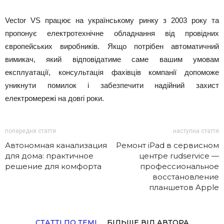
Vector VS працює на українському ринку з 2003 року та
пропонує електротехнічне обладнання від провідних
європейських виробників. Якщо потрібен автоматичний
вимикач, який відповідатиме саме вашим умовам
експлуатації, консультація фахівців компанії допоможе
уникнути помилок і забезпечити надійний захист
електромережі на довгі роки.
попередня стаття
наступна стаття
Автономная канализация
Ремонт iPad в сервисном
для дома: практичное
центре rudservice —
решение для комфорта
профессиональное
восстановление
планшетов Apple
СТАТТІ ПО ТЕМІ
БІЛЬШЕ ВІД АВТОРА