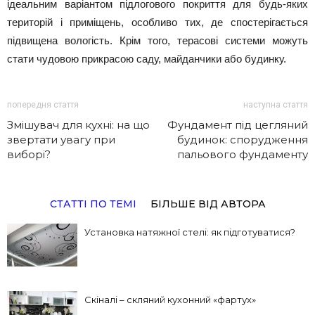
ідеальним варіантом підлогового покриття для будь-яких
територій і приміщень, особливо тих, де спостерігається
підвищена вологість. Крім того, терасові системи можуть
стати чудовою прикрасою саду, майданчики або будинку.
попередня стаття
наступна стаття
Змішувач для кухні: на що
Фундамент під цегляний
звертати увагу при
будинок: спорудження
виборі?
пальового фундаменту
СТАТТІ ПО ТЕМІ
БІЛЬШЕ ВІД АВТОРА
Установка натяжної стелі: як підготуватися?
Скіналі – скляний кухонний «фартух»