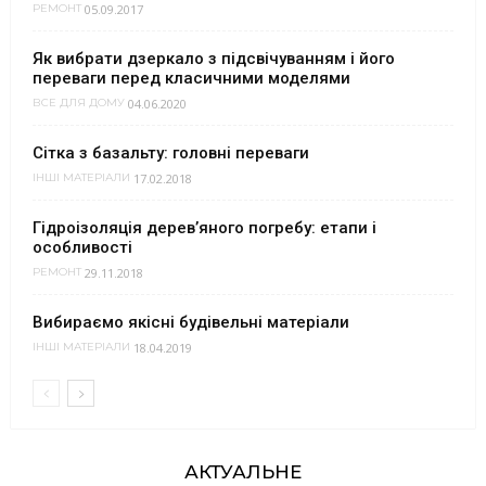
05.09.2017
РЕМОНТ
Як вибрати дзеркало з підсвічуванням і його
переваги перед класичними моделями
04.06.2020
ВСЕ ДЛЯ ДОМУ
Сітка з базальту: головні переваги
17.02.2018
ІНШІ МАТЕРІАЛИ
Гідроізоляція дерев’яного погребу: етапи і
особливості
29.11.2018
РЕМОНТ
Вибираємо якісні будівельні матеріали
18.04.2019
ІНШІ МАТЕРІАЛИ
АКТУАЛЬНЕ