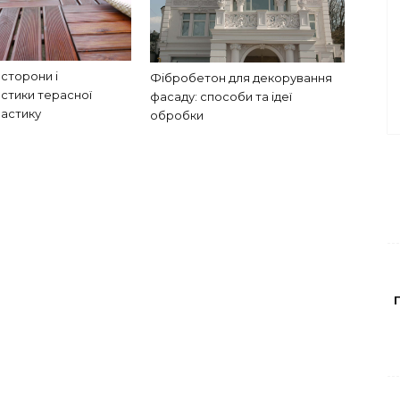
 сторони і
Фібробетон для декорування
стики терасної
фасаду: способи та ідеї
ластику
обробки