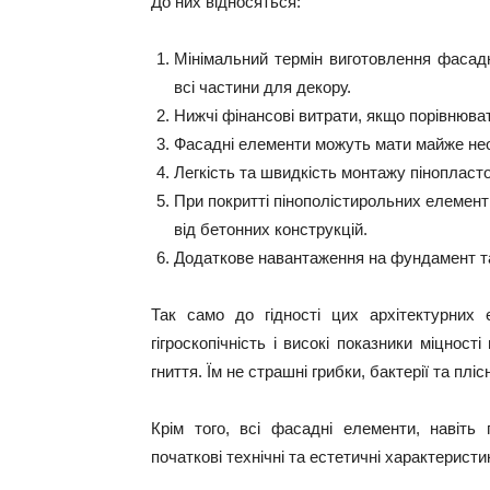
До них відносяться:
Мінімальний термін виготовлення фасадн
всі частини для декору.
Нижчі фінансові витрати, якщо порівнюват
Фасадні елементи можуть мати майже нео
Легкість та швидкість монтажу пінопласт
При покритті пінополістирольних елемент
від бетонних конструкцій.
Додаткове навантаження на фундамент та 
Так само до гідності цих архітектурних 
гігроскопічність і високі показники міцнос
гниття. Їм не страшні грибки, бактерії та пліс
Крім того, всі фасадні елементи, навіть 
початкові технічні та естетичні характеристи