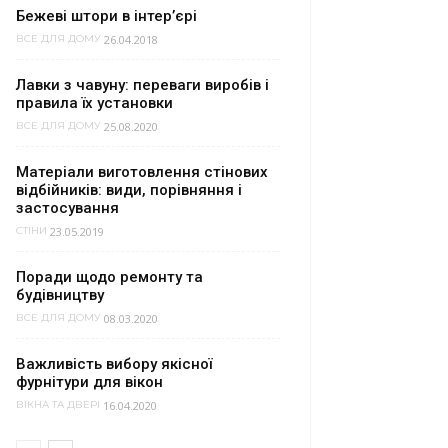
Бежеві штори в інтер’єрі
26.04.2018
ВСЕ ДЛЯ ДОМУ
Лавки з чавуну: переваги виробів і
правила їх установки
25.08.2020
ВСЕ ДЛЯ ДОМУ
Матеріали виготовлення стінових
відбійників: види, порівняння і
застосування
23.05.2019
СТІНИ
Поради щодо ремонту та
будівництву
08.03.2020
ВСЕ ДЛЯ ДОМУ
Важливість вибору якісної
фурнітури для вікон
16.04.2020
ВІКНА ТА ДВЕРІ