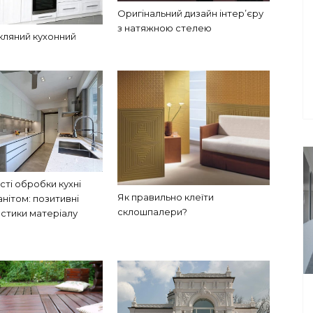
Оригінальний дизайн інтер’єру
з натяжною стелею
скляний кухонний
ті обробки кухні
Як правильно клеїти
нітом: позитивні
склошпалери?
стики матеріалу