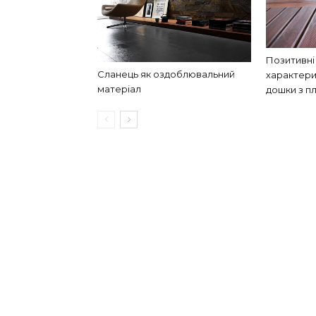
Позитивні
Сланець як оздоблювальний
характери
матеріал
дошки з п