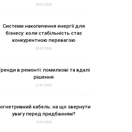
24.07.2026
Системи накопичення енергії для
бізнесу: коли стабільність стає
конкурентною перевагою
23.07.2026
ренди в ремонті: помилкові та вдалі
рішення
21.07.2026
огнетривкий кабель: на що звернути
увагу перед придбанням?
15.07.2026