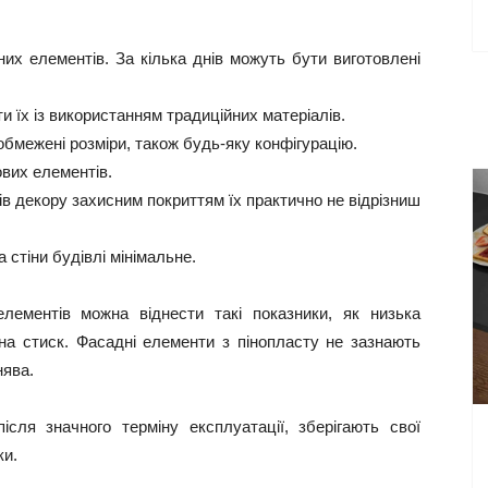
их елементів. За кілька днів можуть бути виготовлені
и їх із використанням традиційних матеріалів.
бмежені розміри, також будь-яку конфігурацію.
ових елементів.
ів декору захисним покриттям їх практично не відрізниш
стіни будівлі мінімальне.
елементів можна віднести такі показники, як низька
ті на стиск. Фасадні елементи з пінопласту не зазнають
нява.
після значного терміну експлуатації, зберігають свої
ки.