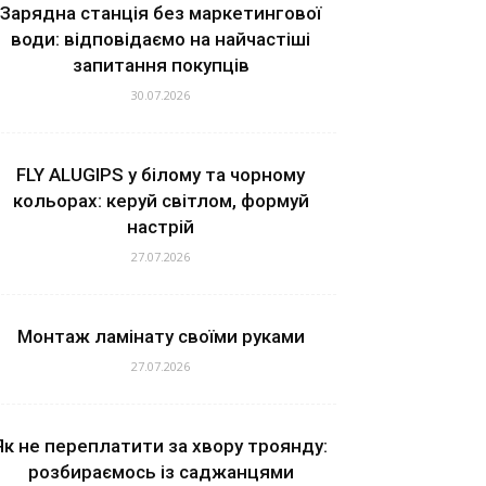
Зарядна станція без маркетингової
води: відповідаємо на найчастіші
запитання покупців
30.07.2026
FLY ALUGIPS у білому та чорному
кольорах: керуй світлом, формуй
настрій
27.07.2026
Монтаж ламінату своїми руками
27.07.2026
Як не переплатити за хвору троянду:
розбираємось із саджанцями