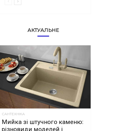
АКТУАЛЬНЕ
САНТЕХНІКА
Мийка зі штучного каменю:
різновиди моделей і