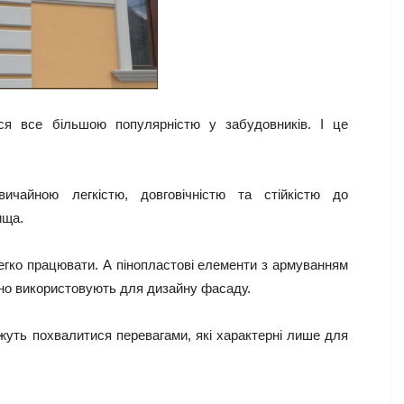
ся все більшою популярністю у забудовників. І це
вичайною легкістю, довговічністю та стійкістю до
ища.
легко працювати. А пінопластові елементи з армуванням
шно використовують для дизайну фасаду.
ожуть похвалитися перевагами, які характерні лише для