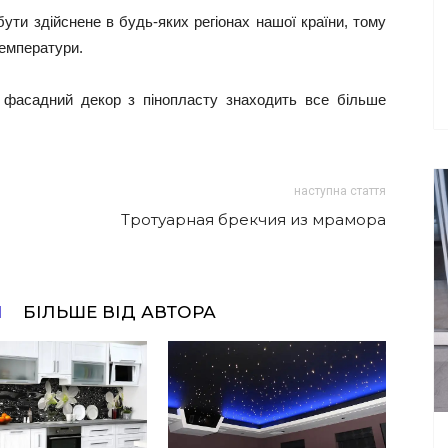
ти здійснене в будь-яких регіонах нашої країни, тому
температури.
 фасадний декор з пінопласту знаходить все більше
наступна стаття
Тротуарная брекчия из мрамора
І
БІЛЬШЕ ВІД АВТОРА