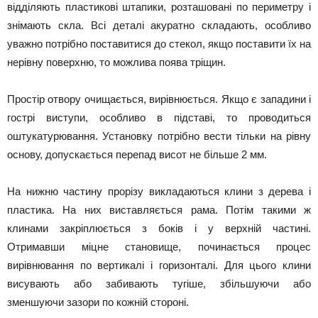
відділяють пластикові штапики, розташовані по периметру і
знімають скла. Всі деталі акуратно складають, особливо
уважно потрібно поставитися до стекол, якщо поставити їх на
нерівну поверхню, то можлива поява тріщин.
Простір отвору очищається, вирівнюється. Якщо є западини і
гострі виступи, особливо в підставі, то проводиться
оштукатурювання. Установку потрібно вести тільки на рівну
основу, допускається перепад висот не більше 2 мм.
На нижню частину прорізу викладаються клини з дерева і
пластика. На них виставляється рама. Потім такими ж
клинами закріплюється з боків і у верхній частині.
Отримавши міцне становище, починається процес
вирівнювання по вертикалі і горизонталі. Для цього клини
висувають або забивають тугіше, збільшуючи або
зменшуючи зазори по кожній стороні.