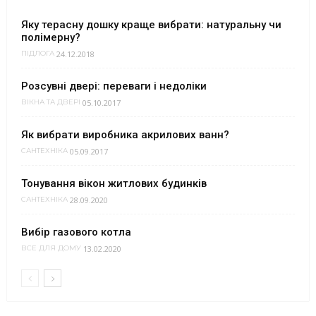
Яку терасну дошку краще вибрати: натуральну чи
полімерну?
24.12.2018
ПІДЛОГА
Розсувні двері: переваги і недоліки
05.10.2017
ВІКНА ТА ДВЕРІ
Як вибрати виробника акрилових ванн?
05.09.2017
САНТЕХНІКА
Тонування вікон житлових будинків
28.09.2020
САНТЕХНІКА
Вибір газового котла
13.02.2020
ВСЕ ДЛЯ ДОМУ