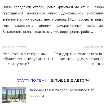
Потім свердлити отвори, рама кріпиться до стіни. Зазори
проходяться монтажною піною. Дочекавшись висихання
виймають клини і знову пенят отвори. Після зрізають зайву
піну, закривають ділянки декоративними панелями.
Вставляють скла, вішають стулки, перевіряють роботу.
попередня стаття
наступна стаття
Рольставні в отвір: чим
Стандартна комплектація і
обумовлена ​​популярність і
монтаж гідромасажної
як монтувати?
ванни
СТАТТІ ПО ТЕМІ
БІЛЬШЕ ВІД АВТОРА
Панорамні вікна та двері: особливості та
переваги