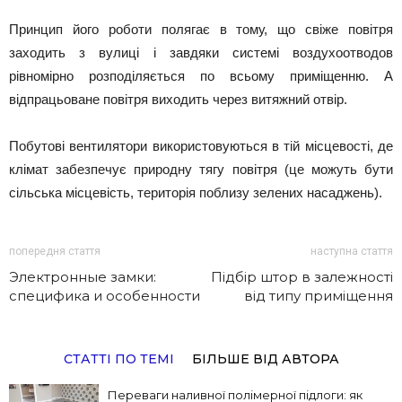
Принцип його роботи полягає в тому, що свіже повітря
заходить з вулиці і завдяки системі воздухоотводов
рівномірно розподіляється по всьому приміщенню. А
відпрацьоване повітря виходить через витяжний отвір.
Побутові вентилятори використовуються в тій місцевості, де
клімат забезпечує природну тягу повітря (це можуть бути
сільська місцевість, територія поблизу зелених насаджень).
попередня стаття
наступна стаття
Электронные замки:
Підбір штор в залежності
специфика и особенности
від типу приміщення
СТАТТІ ПО ТЕМІ
БІЛЬШЕ ВІД АВТОРА
Переваги наливної полімерної підлоги: як