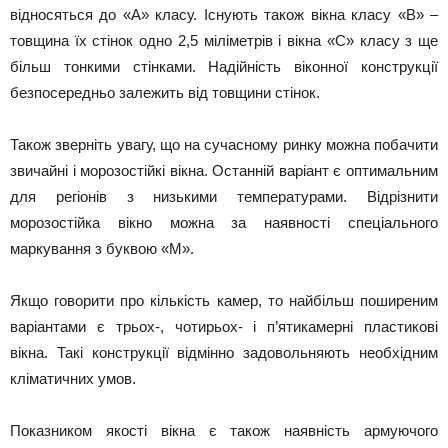
відносяться до «А» класу. Існують також вікна класу «В» –
товщина їх стінок одно 2,5 міліметрів і вікна «С» класу з ще
більш тонкими стінками. Надійність віконної конструкції
безпосередньо залежить від товщини стінок.
Також зверніть увагу, що на сучасному ринку можна побачити
звичайні і морозостійкі вікна. Останній варіант є оптимальним
для регіонів з низькими температурами. Відрізнити
морозостійка вікно можна за наявності спеціального
маркування з буквою «М».
Якщо говорити про кількість камер, то найбільш поширеним
варіантами є трьох-, чотирьох- і п’ятикамерні пластикові
вікна. Такі конструкції відмінно задовольняють необхідним
кліматичних умов.
Показником якості вікна є також наявність армуючого