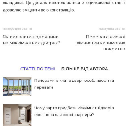
вкладиша. Ця деталь виготовляється з оцинкованої сталі і
дозволяє зміцнити всю конструкцію.
попередня стаття
наступна стаття
Як видалити подряпини
Перевага якісної
на міжкімнатних дверях?
хімчистки килимових
покриттів
СТАТТІ ПО ТЕМІ
БІЛЬШЕ ВІД АВТОРА
Панорамні вікна та двері: особливості та
переваги
Чому варто придбати міжкімнатні двері з
екошпона для своєї квартири?