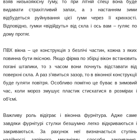
взяв низькоякісну гуму, то при літній спеці вона буде
видавати страхітливий запах, а з настанням зими
відбудеться руйнування цієї гуми через її крихкості.
Відповідно, гумки «відійдуть» від скла і ось вам – гуляє по
дому протяг.
ПВХ вікна – це конструкція з безлічі частин, кожна з яких
повинна бути якісною. Якщо фірма по збірці вікон встановить
погані штапики, то з часом вони почнуть відставати від
поверхні скла. А раз з’явиться зазор, то в віконної конструкції
буде гуляти повітря. Особливо помітно це буває в зимовий
час, коли мороз змушує пластик стискатися в розмірах і
об’ємі.
Важливу роль відіграє і віконна фурнітура. Адже саме
завдяки фурнітурі стулки безшумно легко відкриваються і
закриваються. За рахунок неї визначається ступінь
надійності запірного механізму, способи закривання.