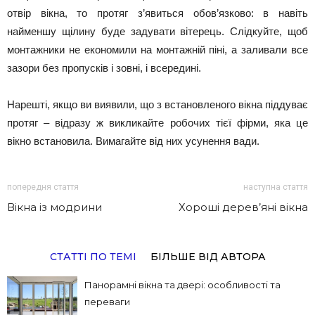
отвір вікна, то протяг з’явиться обов’язково: в навіть
найменшу щілину буде задувати вітерець. Слідкуйте, щоб
монтажники не економили на монтажній піні, а заливали все
зазори без пропусків і зовні, і всередині.
Нарешті, якщо ви виявили, що з встановленого вікна піддуває
протяг – відразу ж викликайте робочих тієї фірми, яка це
вікно встановила. Вимагайте від них усунення вади.
попередня стаття
наступна стаття
Вікна із модрини
Хороші дерев’яні вікна
СТАТТІ ПО ТЕМІ
БІЛЬШЕ ВІД АВТОРА
Панорамні вікна та двері: особливості та
переваги