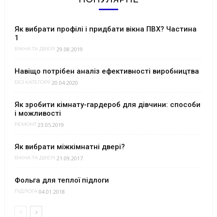
Як вибрати профілі і придбати вікна ПВХ? Частина
1
29.08.2019
ВІКНА ТА ДВЕРІ
Навіщо потрібен аналіз ефективності виробництва
20.04.2020
БЕЗ КАТЕГОРІЇ
Як зробити кімнату-гардероб для дівчини: способи
і можливості
23.05.2019
РЕМОНТ
Як вибрати міжкімнатні двері?
21.09.2017
ВІКНА ТА ДВЕРІ
Фольга для теплої підлоги
04.01.2018
ПІДЛОГА