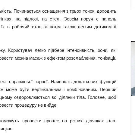
ькість. Починається оснащення з трьох точок, доходить
інках, на підлозі, на стелі. Зовсім поруч є панель
їх в робочий стан, а потім також легким дотиком її
у. Користувач легко підбере інтенсивність, зони, які
овести можна масаж з ефектом розслаблення, тонізації,
фект справжньої парної. Наявність додаткових функцій
саж може бути вертикальним і комбінованим. Перший
 цьому оздоровлюються всі ділянки тіла. Головне, щоб
ровести процедуру не вийде.
поможуть провести процес на різних ділянках тіла,
ляцією.