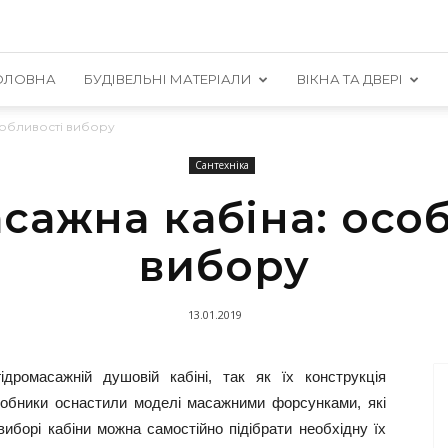
ОЛОВНА
БУДІВЕЛЬНІ МАТЕРІАЛИ
ВІКНА ТА ДВЕРІ
собливості вибору
Сантехніка
сажна кабіна: осо
вибору
13.01.2019
ромасажній душовій кабіні, так як їх конструкція
робники оснастили моделі масажними форсунками, які
иборі кабіни можна самостійно підібрати необхідну їх