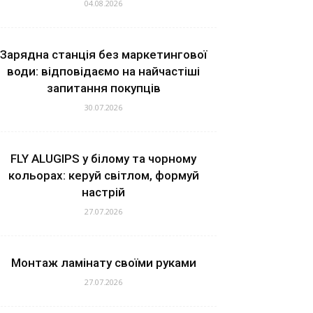
04.08.2026
Зарядна станція без маркетингової
води: відповідаємо на найчастіші
запитання покупців
30.07.2026
FLY ALUGIPS у білому та чорному
кольорах: керуй світлом, формуй
настрій
27.07.2026
Монтаж ламінату своїми руками
27.07.2026