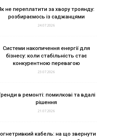
Як не переплатити за хвору троянду:
розбираємось із саджанцями
24.07.2026
Системи накопичення енергії для
бізнесу: коли стабільність стає
конкурентною перевагою
23.07.2026
ренди в ремонті: помилкові та вдалі
рішення
21.07.2026
огнетривкий кабель: на що звернути