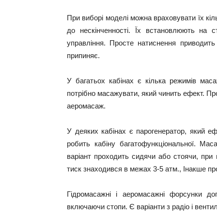
При виборі моделі можна враховувати їх кіл
до нескінченності. Їх встановлюють на ст
управління. Просте натиснення приводить 
припиняє.
У багатьох кабінах є кілька режимів масаж
потрібно масажувати, який чинить ефект. Пр
аеромасаж.
У деяких кабінах є парогенератор, який е
робить кабіну багатофункціональної. Ма
варіант проходить сидячи або стоячи, при
тиск знаходився в межах 3-5 атм., Інакше п
Гідромасажні і аеромасажні форсунки до
включаючи стопи. Є варіанти з радіо і венти