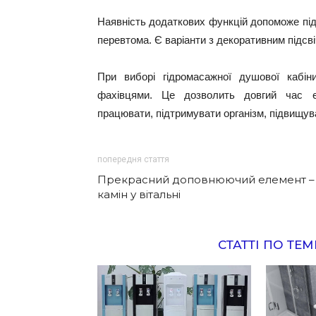
Наявність додаткових функцій допоможе підт
перевтома. Є варіанти з декоративним підсв
При виборі гідромасажної душової кабін
фахівцями. Це дозволить довгий час е
працювати, підтримувати організм, підвищува
попередня стаття
Прекрасний доповнюючий елемент –
камін у вітальні
СТАТТІ ПО ТЕМ