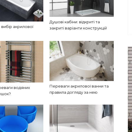
Душові кабіни: відкриті та
 вибір акрилової
закриті варіанти конструкцій
Переваги акрилової ванни та
реваги водяних
правила догляду за нею
ушок?