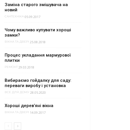
Заміна старого змішувача на
новий
05.09.2017
САНТЕХНІКА
Чому важливо купувати хороші
замки?
25.08.2018
ВІКНА ТА ДВЕРІ
Процес укладання мармурової
плитки
29.03.2018
РЕМОНТ
Вибираємо гойдалку для саду:
переваги виробу і установка
28.05.2020
ВСЕ ДЛЯ ДОМУ
Хороші дерев’яні вікна
14.09.2017
ВІКНА ТА ДВЕРІ