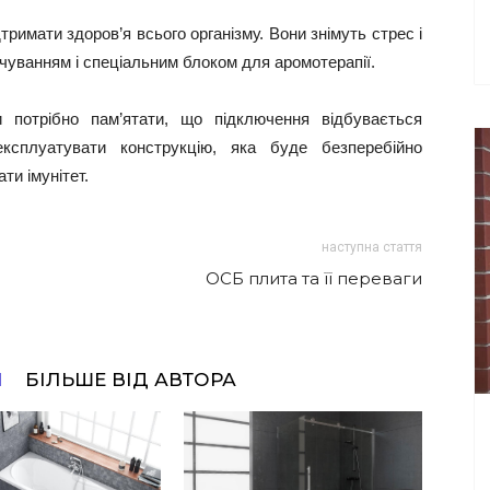
римати здоров’я всього організму. Вони знімуть стрес і
ічуванням і спеціальним блоком для аромотерапії.
и потрібно пам’ятати, що підключення відбувається
ксплуатувати конструкцію, яка буде безперебійно
ти імунітет.
наступна стаття
ОСБ плита та її переваги
І
БІЛЬШЕ ВІД АВТОРА