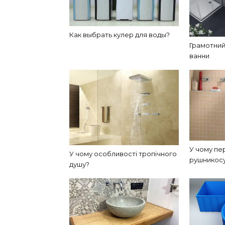
Как выбрать кулер для воды?
Грамотний
ванни
У чому пе
У чому особливості тропічного
рушникос
душу?