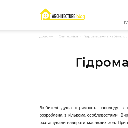
RemHouse
–
проводимо
ремонт
Г
з
розумом!
додому
Сантехніка
Гідромасажна кабіна: о
Гідрома
Любителі душа отримають насолоду в гід
розроблена з кількома особливостями. Ви
розташували навпроти масажних зон. При в