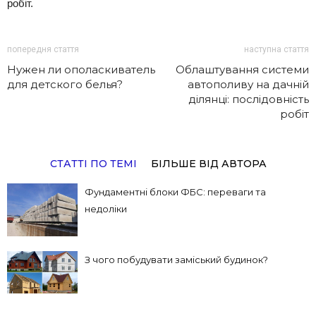
робіт.
попередня стаття
наступна стаття
Нужен ли ополаскиватель
Облаштування системи
для детского белья?
автополиву на дачній
ділянці: послідовність
робіт
СТАТТІ ПО ТЕМІ
БІЛЬШЕ ВІД АВТОРА
Фундаментні блоки ФБС: переваги та
недоліки
З чого побудувати заміський будинок?