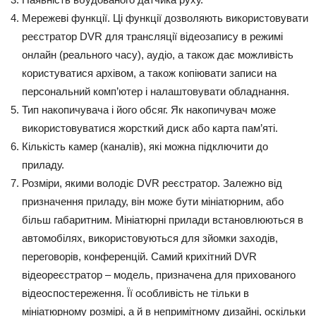
Мережеві функції. Ці функції дозволяють використовувати
реєстратор DVR для трансляції відеозапису в режимі
онлайн (реального часу), аудіо, а також дає можливість
користуватися архівом, а також копіювати записи на
персональний комп’ютер і налаштовувати обладнання.
Тип накопичувача і його обсяг. Як накопичувач може
використовуватися жорсткий диск або карта пам’яті.
Кількість камер (каналів), які можна підключити до
приладу.
Розміри, якими володіє DVR реєстратор. Залежно від
призначення приладу, він може бути мініатюрним, або
більш габаритним. Мініатюрні прилади встановлюються в
автомобілях, використовуються для зйомки заходів,
переговорів, конференцій. Самий крихітний DVR
відеореєстратор – модель, призначена для прихованого
відеоспостереження. Її особливість не тільки в
мініатюрному розмірі, а й в непримітному дизайні, оскільки