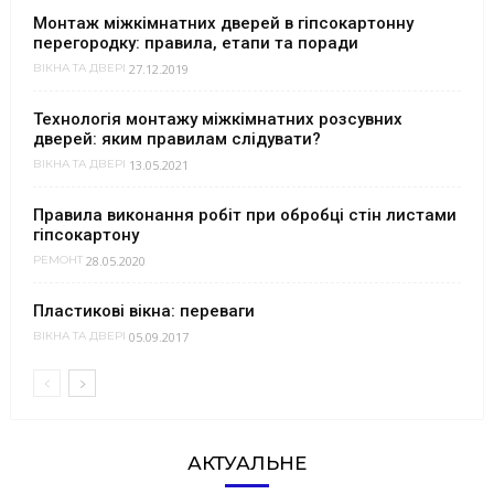
Монтаж міжкімнатних дверей в гіпсокартонну
перегородку: правила, етапи та поради
27.12.2019
ВІКНА ТА ДВЕРІ
Технологія монтажу міжкімнатних розсувних
дверей: яким правилам слідувати?
13.05.2021
ВІКНА ТА ДВЕРІ
Правила виконання робіт при обробці стін листами
гіпсокартону
28.05.2020
РЕМОНТ
Пластикові вікна: переваги
05.09.2017
ВІКНА ТА ДВЕРІ
АКТУАЛЬНЕ