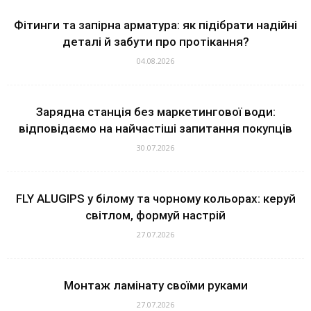
Фітинги та запірна арматура: як підібрати надійні
деталі й забути про протікання?
04.08.2026
Зарядна станція без маркетингової води:
відповідаємо на найчастіші запитання покупців
30.07.2026
FLY ALUGIPS у білому та чорному кольорах: керуй
світлом, формуй настрій
27.07.2026
Монтаж ламінату своїми руками
27.07.2026