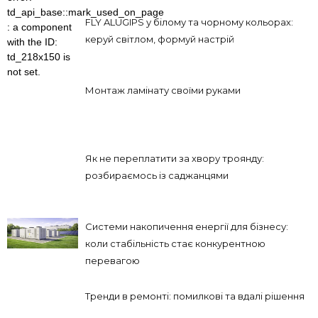
td_api_base::mark_used_on_page
FLY ALUGIPS у білому та чорному кольорах:
: a component
керуй світлом, формуй настрій
with the ID:
td_218x150 is
not set.
Монтаж ламінату своїми руками
Як не переплатити за хвору троянду:
розбираємось із саджанцями
Системи накопичення енергії для бізнесу:
коли стабільність стає конкурентною
перевагою
Тренди в ремонті: помилкові та вдалі рішення