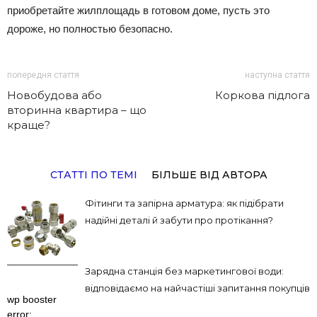
приобретайте жилплощадь в готовом доме, пусть это
дороже, но полностью безопасно.
попередня стаття
наступна стаття
Новобудова або
Коркова підлога
вторинна квартира – що
краще?
СТАТТІ ПО ТЕМІ
БІЛЬШЕ ВІД АВТОРА
Фітинги та запірна арматура: як підібрати
надійні деталі й забути про протікання?
Зарядна станція без маркетингової води:
відповідаємо на найчастіші запитання покупців
wp booster
error: