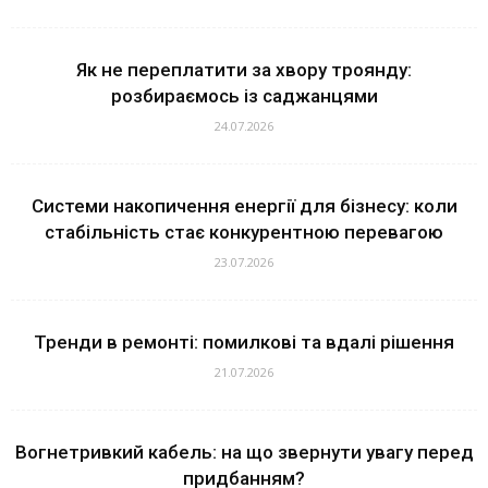
Як не переплатити за хвору троянду:
розбираємось із саджанцями
24.07.2026
Системи накопичення енергії для бізнесу: коли
стабільність стає конкурентною перевагою
23.07.2026
Тренди в ремонті: помилкові та вдалі рішення
21.07.2026
Вогнетривкий кабель: на що звернути увагу перед
придбанням?