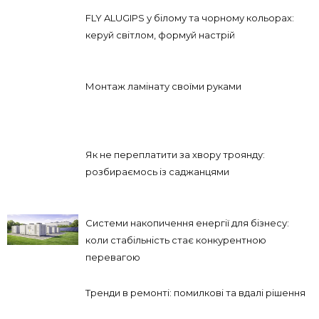
FLY ALUGIPS у білому та чорному кольорах:
керуй світлом, формуй настрій
Монтаж ламінату своїми руками
Як не переплатити за хвору троянду:
розбираємось із саджанцями
Системи накопичення енергії для бізнесу:
коли стабільність стає конкурентною
перевагою
Тренди в ремонті: помилкові та вдалі рішення