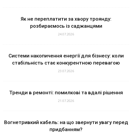
Як не переплатити за хвору троянду:
розбираємось із саджанцями
24.07.2026
Системи накопичення енергії для бізнесу: коли
стабільність стає конкурентною перевагою
23.07.2026
Тренди в ремонті: помилкові та вдалі рішення
21.07.2026
Вогнетривкий кабель: на що звернути увагу перед
придбанням?