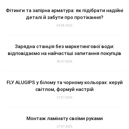
Фітинги та запірна арматура: як підібрати надійні
деталі й забути про протікання?
04.08.2026
Зарядна станція без маркетингової води:
відповідаємо на найчастіші запитання покупців
30.07.2026
FLY ALUGIPS у білому та чорному кольорах: керуй
світлом, формуй настрій
27.07.2026
Монтаж ламінату своїми руками
27.07.2026