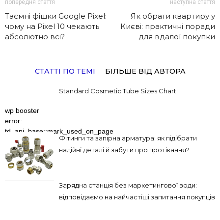
попередня стаття
наступна стаття
Таємні фішки Google Pixel:
Як обрати квартиру у
чому на Pixel 10 чекають
Києві: практичні поради
абсолютно всі?
для вдалої покупки
СТАТТІ ПО ТЕМІ
БІЛЬШЕ ВІД АВТОРА
Standard Cosmetic Tube Sizes Chart
wp booster
error:
td_api_base::mark_used_on_page
Фітинги та запірна арматура: як підібрати
: a component
надійні деталі й забути про протікання?
with the ID:
td_218x150 is
not set.
Зарядна станція без маркетингової води:
відповідаємо на найчастіші запитання покупців