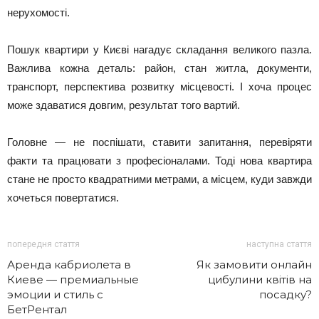
нерухомості.
Пошук квартири у Києві нагадує складання великого пазла.
Важлива кожна деталь: район, стан житла, документи,
транспорт, перспектива розвитку місцевості. І хоча процес
може здаватися довгим, результат того вартий.
Головне — не поспішати, ставити запитання, перевіряти
факти та працювати з професіоналами. Тоді нова квартира
стане не просто квадратними метрами, а місцем, куди завжди
хочеться повертатися.
попередня стаття
наступна стаття
Аренда кабриолета в
Як замовити онлайн
Киеве — премиальные
цибулини квітів на
эмоции и стиль с
посадку?
БетРентал