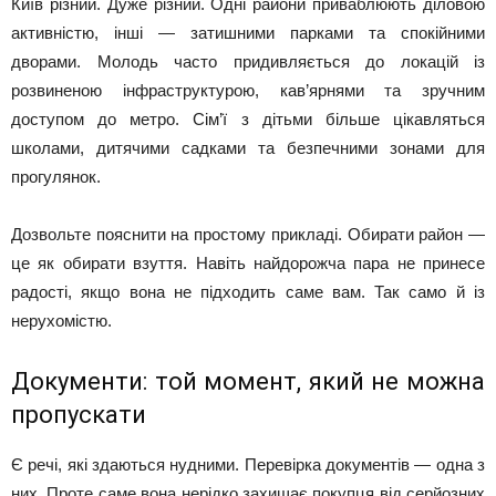
Київ різний. Дуже різний. Одні райони приваблюють діловою
активністю, інші — затишними парками та спокійними
дворами. Молодь часто придивляється до локацій із
розвиненою інфраструктурою, кав’ярнями та зручним
доступом до метро. Сім’ї з дітьми більше цікавляться
школами, дитячими садками та безпечними зонами для
прогулянок.
Дозвольте пояснити на простому прикладі. Обирати район —
це як обирати взуття. Навіть найдорожча пара не принесе
радості, якщо вона не підходить саме вам. Так само й із
нерухомістю.
Документи: той момент, який не можна
пропускати
Є речі, які здаються нудними. Перевірка документів — одна з
них. Проте саме вона нерідко захищає покупця від серйозних