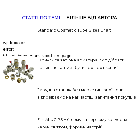
СТАТТІ ПО ТЕМІ
БІЛЬШЕ ВІД АВТОРА
Standard Cosmetic Tube Sizes Chart
wp booster
error:
td_api_base::mark_used_on_page
Фітинги та запірна арматура: як підібрати
: a component
надійні деталі й забути про протікання?
with the ID:
td_218x150 is
not set.
Зарядна станція без маркетингової води:
відповідаємо на найчастіші запитання покупців
FLY ALUGIPS у білому та чорному кольорах:
керуй світлом, формуй настрій