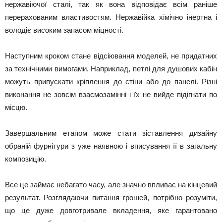
нержавіючої сталі, так як вона відповідає всім раніше
перерахованим властивостям. Нержавійка хімічно інертна і
володіє високим запасом міцності.
Наступним кроком стане відсіювання моделей, не придатних
за технічними вимогами. Наприклад, петлі для душових кабін
можуть припускати кріплення до стіни або до панелі. Різні
виконання не зовсім взаємозамінні і їх не вийде підігнати по
місцю.
Завершальним етапом може стати зіставлення дизайну
обраній фурнітури з уже наявною і вписування її в загальну
композицію.
Все це займає небагато часу, але значно впливає на кінцевий
результат. Розглядаючи питання грошей, потрібно розуміти,
що це дуже довготривале вкладення, яке гарантовано