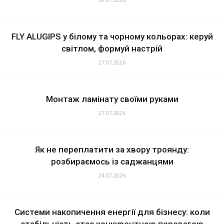
FLY ALUGIPS у білому та чорному кольорах: керуй
світлом, формуй настрій
27.07.2026
Монтаж ламінату своїми руками
27.07.2026
Як не переплатити за хвору троянду:
розбираємось із саджанцями
24.07.2026
Системи накопичення енергії для бізнесу: коли
стабільність стає конкурентною перевагою