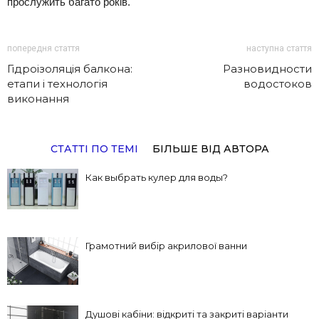
прослужить багато років.
попередня стаття
наступна стаття
Гідроізоляція балкона:
Разновидности
етапи і технологія
водостоков
виконання
СТАТТІ ПО ТЕМІ
БІЛЬШЕ ВІД АВТОРА
Как выбрать кулер для воды?
Грамотний вибір акрилової ванни
Душові кабіни: відкриті та закриті варіанти