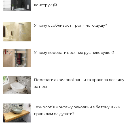
конструкцій
У чому особливості тропічного душу?
У чому переваги водяних рушникосушок?
Переваги акрилової ванни та правила догляду
за нею
Технологія монтажу раковини з бетону: яким
правилам слідувати?