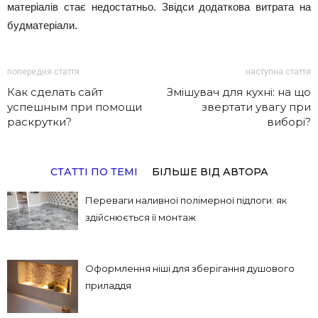
матеріалів стає недостатньо. Звідси додаткова витрата на
будматеріали.
попередня стаття
наступна стаття
Как сделать сайт
Змішувач для кухні: на що
успешным при помощи
звертати увагу при
раскрутки?
виборі?
СТАТТІ ПО ТЕМІ
БІЛЬШЕ ВІД АВТОРА
Переваги наливної полімерної підлоги: як
здійснюється її монтаж
Оформлення ніші для зберігання душового
приладдя